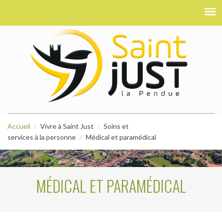
Accueil
Vivre à Saint Just
Soins et
services à la personne
Médical et paramédical
MÉDICAL ET PARAMÉDICAL