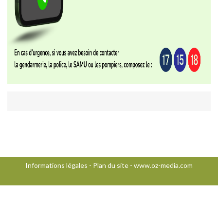
Informations légales
-
Plan du site
-
www.oz-media.com